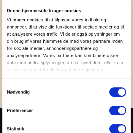
Denne hjemmeside bruger cookies
Vi bruger cookies til at tilpasse vores indhold og
annoncer, til at vise dig funktioner til sociale medier og til
at analysere vores trafik. Vi deler også oplysninger om
Tusmørkefortællinger på Hammershus d. 5/9 2026
din brug af vores hjemmeside med vores partnere inden
Prisinterval:
50,00
kr.
–
85,00
kr.
for sociale medier, annonceringspartnere og
50,00 kr.
Billet til guidede ture
analysepartnere. Vores partnere kan kombinere disse
til
85,00 kr.
Dette
data med andre oplysninger, du har givet dem, eller som
vare
de har indsamlet fra din brug af deres tjenester.
har
flere
varianter.
S
Mulighederne
Nødvendig
a
kan
vælges
m
på
t
Præferencer
varesiden
y
Om os
k
Administration og bestyrelse
k
Statistik
VPAC