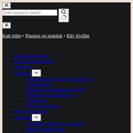
Fortsæt
til
indhold
Ingen
resultater
Køb billet
•
Planlæg og praktisk
•
Bliv frivillig
-
-
Middelaldercentret
Ture på Hammershus
Skattejagt
Til skoler
Bornholmske skoler og institutioner
Sommerskole
Skoleture på middelaldercentret
Skoleture på Hammershus
Vinterskole
Viden og opgaver
Book en oplevelse
Webshop
Entrébillet, årskort og gavekort
Billet til guidede ture