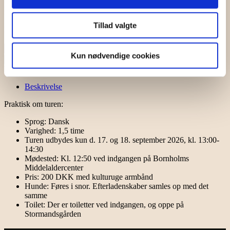
på opdagelse blandt huse, haver og håndværk, som det måske så ud
for over 600 år siden.
Tillad valgte
Booking detaljer
*
Workshop
Kun nødvendige cookies
–
Køb billet
lav
Varenummer (SKU):
Halmbuk-kultur
Kategori:
Kulturuge
din
egen
Beskrivelse
halmbuk
-
Praktisk om turen:
Kulturuge
antal
Sprog: Dansk
Varighed: 1,5 time
Turen udbydes kun d. 17. og 18. september 2026, kl. 13:00-
14:30
Mødested: Kl. 12:50 ved indgangen på Bornholms
Middelaldercenter
Pris: 200 DKK med kulturuge armbånd
Hunde: Føres i snor. Efterladenskaber samles op med det
samme
Toilet: Der er toiletter ved indgangen, og oppe på
Stormandsgården