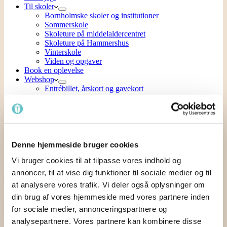
Til skoler
Bornholmske skoler og institutioner
Sommerskole
Skoleture på middelaldercentret
Skoleture på Hammershus
Vinterskole
Viden og opgaver
Book en oplevelse
Webshop
Entrébillet, årskort og gavekort
Billet til guidede ture
Kulturuge
Führung auf Deutsch
Smykker
Krea, strik og workshops
Middelalder mønstre
Denne hjemmeside bruger cookies
Bøger, hæfter og spil
Vi bruger cookies til at tilpasse vores indhold og
Skattejagt
annoncer, til at vise dig funktioner til sociale medier og til
Menu
at analysere vores trafik. Vi deler også oplysninger om
din brug af vores hjemmeside med vores partnere inden
Indkøbskurv
0
for sociale medier, annonceringspartnere og
Forsiden
Kulturuge
Workshop – lav din egen halmbuk – Kulturuge
🔍
analysepartnere. Vores partnere kan kombinere disse