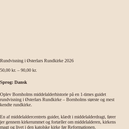
Rundvisning i Østerlars Rundkirke 2026
Prisinterval:
50,00
kr.
–
90,00
kr.
50,00 kr.
til
Sprog: Dansk
90,00 kr.
Oplev Bornholms middelalderhistorie på en 1-times guidet
rundvisning i Østerlars Rundkirke – Bornholms største og mest
kendte rundkirke.
En af middelaldercentrets guider, klædt i middelalderdragt, fører
jer gennem kirkerummet og fortæller om middelalderen, kirkens
magt og livet i den katolske kirke før Reformationen.