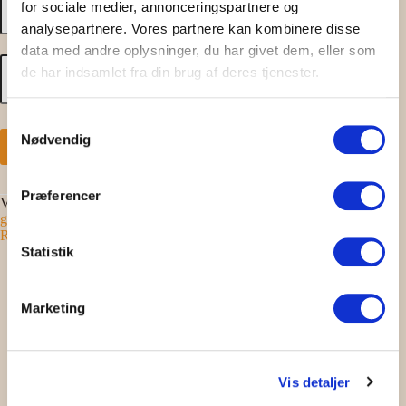
for sociale medier, annonceringspartnere og
i
Østerlars
analysepartnere. Vores partnere kan kombinere disse
Rundkirke
data med andre oplysninger, du har givet dem, eller som
2026
Rundvisning
50,00
kr.
Barn (3-10 år)
antal
de har indsamlet fra din brug af deres tjenester.
i
Østerlars
Rundkirke
S
2026
antal
Nødvendig
a
Book billet
m
t
Præferencer
Varenummer (SKU):
Rundkirke ØL-2
Kategori:
Billet til
y
guidede ture
Tags:
efterårsferie
,
middelalder
,
Østerlars
,
k
Rundkirke
k
Statistik
e
v
Marketing
a
Beskrivelse
l
g
Yderligere information
Vis detaljer