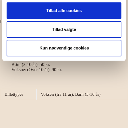
Tillad alle cookies
Praktisk om turen:
Tillad valgte
Sprog: Dansk
Varighed: 1 time
Mødested: Østerlars Rundkirke, Ved klokketårnet (i regnvejr
Kun nødvendige cookies
mødes vi i våbenhuset), Vietsvej 25, 3760 Gudhjem.
Pris:
Børn under 3 år: Gratis
Børn (3-10 år): 50 kr.
Voksne: (Over 10 år): 90 kr.
.
Billettyper
Voksen (fra 11 år), Barn (3-10 år)