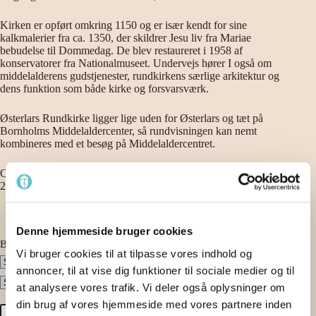
Kirken er opført omkring 1150 og er især kendt for sine
kalkmalerier fra ca. 1350, der skildrer Jesu liv fra Mariae
bebudelse til Dommedag. De blev restaureret i 1958 af
konservatorer fra Nationalmuseet. Undervejs hører I også om
middelalderens gudstjenester, rundkirkens særlige arkitektur og
dens funktion som både kirke og forsvarsværk.
Østerlars Rundkirke ligger lige uden for Østerlars og tæt på
Bornholms Middelaldercenter, så rundvisningen kan nemt
kombineres med et besøg på Middelaldercentret.
OBS: Ved fremvisning af din billet til denne rundvisning, får du
25% rabat på din entré billet til Bornholms Middelaldercenter.
Denne hjemmeside bruger cookies
Bookingdetaljer
*
Vi bruger cookies til at tilpasse vores indhold og
annoncer, til at vise dig funktioner til sociale medier og til
at analysere vores trafik. Vi deler også oplysninger om
din brug af vores hjemmeside med vores partnere inden
Rundvisning
90,00
kr.
Voksen (fra 11 år)