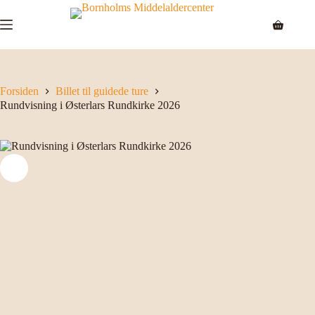
Fortsæt
til
Indkøbsk
indhold
Forsiden
Billet til guidede ture
Rundvisning i Østerlars Rundkirke 2026