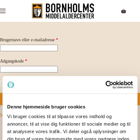
Fortsæt
til
Indkøbsk
indhold
Påkrævet
Brugernavn eller e-mailadresse
*
Påkrævet
Adgangskode
*
Husk mig
Log ind
Denne hjemmeside bruger cookies
Mistet din adgangskode?
Vi bruger cookies til at tilpasse vores indhold og
annoncer, til at vise dig funktioner til sociale medier og til
at analysere vores trafik. Vi deler også oplysninger om
din brug af vores hjemmeside med vores partnere inden