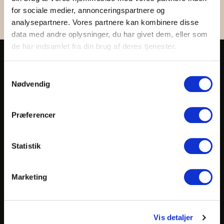
for sociale medier, annonceringspartnere og
analysepartnere. Vores partnere kan kombinere disse
data med andre oplysninger, du har givet dem, eller som
de har indsamlet fra din brug af deres tjenester.
Om os
Administration og bestyrelse
S
VPAC
Nødvendig
a
Samarbejdspartnere
Privatlivspolitik
m
Bornholms Middelaldercenter
t
Præferencer
FAQ
y
Annullering af ordre
k
k
Statistik
Modtag vores Nyhedsbrev
e
v
Marketing
a
Tilmeld
l
g
Vis detaljer