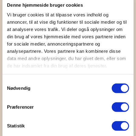
Kærretur på Hammershus
Denne hjemmeside bruger cookies
Vi bruger cookies til at tilpasse vores indhold og
Glem alt om de støvede historiebøger med gamle billeder – tag med
annoncer, til at vise dig funktioner til sociale medier og til
på en rejse igennem den smukke borgruin med en kærre fuld af
rekvisitter, der vækker middelalderen til live.
at analysere vores trafik. Vi deler også oplysninger om
din brug af vores hjemmeside med vores partnere inden
for sociale medier, annonceringspartnere og
analysepartnere. Vores partnere kan kombinere disse
data med andre oplysninger, du har givet dem, eller som
de har indsamlet fra din brug af deres tjenester.
Turbeskrivelse:
Hvis I ikke har en god grund til at skulle op på
Samtykkevalg
Hammershus, er det slet ikke sikkert, I får lov til at komme over
Nødvendig
broen – eller I kan risikere at blive taget til fange af vagterne og ført
op til Tinghuset, hvor bøddelen måske dukker op…
Vi dramatiserer historien sammen med eleverne og levendegør
Præferencer
derved borgens dramatiskefortid. Vi medbringer en kærre fyldt med
middelalderlige effekter, som eleverne skal trække på turen, så de får
et indtryk af, hvor slidsomt det var at skulle op på Hammershus for
Statistik
at betale skat, og hvordan livet formede sig i middelalderen på den
forblæste borg.