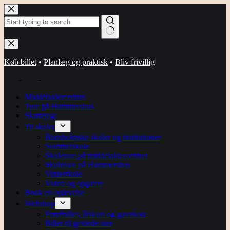
Fortsæt
til
indhold
Ingen
resultater
Køb billet
•
Planlæg og praktisk
•
Bliv frivillig
-
-
Middelaldercentret
Ture på Hammershus
Skattejagt
Til skoler
Bornholmske skoler og institutioner
Sommerskole
Skoleture på middelaldercentret
Skoleture på Hammershus
Vinterskole
Viden og opgaver
Book en oplevelse
Webshop
Entrébillet, årskort og gavekort
Billet til guidede ture