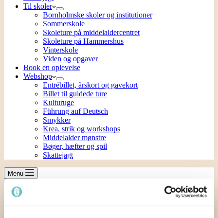
Til skoler
Bornholmske skoler og institutioner
Sommerskole
Skoleture på middelaldercentret
Skoleture på Hammershus
Vinterskole
Viden og opgaver
Book en oplevelse
Webshop
Entrébillet, årskort og gavekort
Billet til guidede ture
Kulturuge
Führung auf Deutsch
Smykker
Krea, strik og workshops
Middelalder mønstre
Bøger, hæfter og spil
Skattejagt
Menu
Indkøbskurv
0