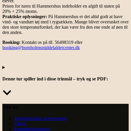
elever.
Prisen for turen til Hammershus indeholder en afgift til staten på
20% + 25% moms.
Praktiske oplysninger:
På Hammershus er det altid godt at have
vind- og vandtæt tøj med i rygsækken. Mange bliver overrasket over
den store temperaturforskel, der kan være fra den ene ende af øen til
den anden.
Booking:
Kontakt os på tlf. 56498319 eller
booking@bornholmsmiddelaldercenter.dk
Denne tur spiller ind i disse trinmål – tryk og se PDF:
Om os
Administration og bestyrelse
VPAC
Samarbejdspartnere