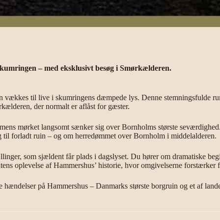
skumringen – med eksklusivt besøg i Smørkælderen.
en vækkes til live i skumringens dæmpede lys. Denne stemningsfulde r
kælderen, der normalt er aflåst for gæster.
mens mørket langsomt sænker sig over Bornholms største seværdighed.
 til forladt ruin – og om herredømmet over Bornholm i middelalderen.
ællinger, som sjældent får plads i dagslyset. Du hører om dramatiske 
tens oplevelse af Hammershus’ historie, hvor omgivelserne forstærker fo
iske hændelser på Hammershus – Danmarks største borgruin og et af lande