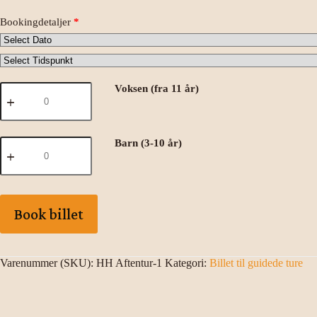
Bookingdetaljer
*
Hammershus
Voksen (fra 11 år)
aftentur
YDERSÆSON
2026
antal
Hammershus
Barn (3-10 år)
aftentur
YDERSÆSON
2026
antal
Book billet
Varenummer (SKU):
HH Aftentur-1
Kategori:
Billet til guidede ture