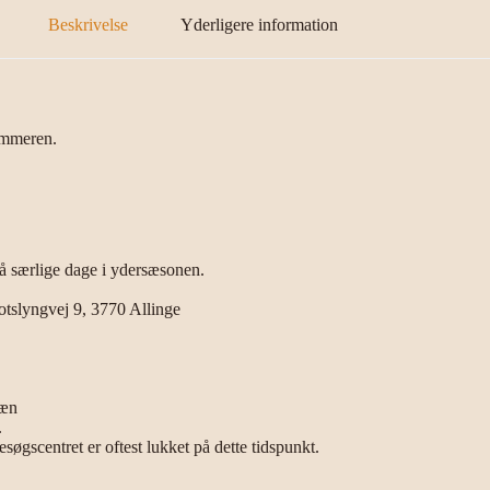
Beskrivelse
Yderligere information
ommeren.
på særlige dage i ydersæsonen.
otslyngvej 9, 3770 Allinge
ræn
.
søgscentret er oftest lukket på dette tidspunkt.