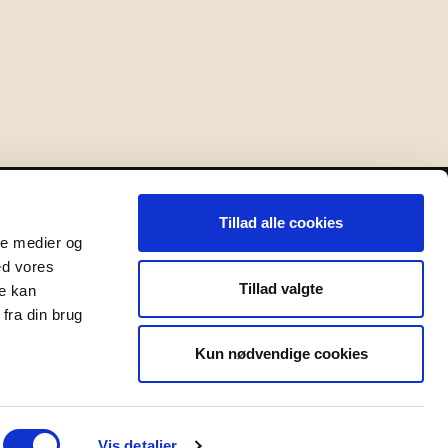
akt
Tillad alle cookies
Bornholms Middelaldercenter
ale medier og
Stangevej 1, Østerlars, 3760 Gudhjem
ed vores
Tlf.
Tillad valgte
re kan
+45 5649 8319
fra din brug
E-mail:
Kun nødvendige cookies
info@bornholmsmiddelaldercenter.dk
CVR-nr.:
19 58 48 87
Vis detaljer