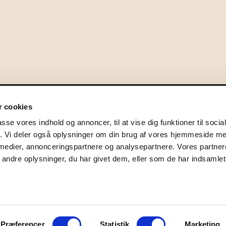
bningstider
Kont
 cookies
andag: Kl. 10:00 – 17:00
passe vores indhold og annoncer, til at vise dig funktioner til soci
irsdag: Kl. 10:00 – 17:00
nsdag: Kl. 10:00 – 17:00
fik. Vi deler også oplysninger om din brug af vores hjemmeside m
orsdag: Kl. 10:00 – 17:00
 medier, annonceringspartnere og analysepartnere. Vores partne
redag : Kl. 10:00 – 17:00
ndre oplysninger, du har givet dem, eller som de har indsamlet 
ørdag: Kl. 10:00 – 17:00
øndag: Lukket
Præferencer
Statistik
Marketing