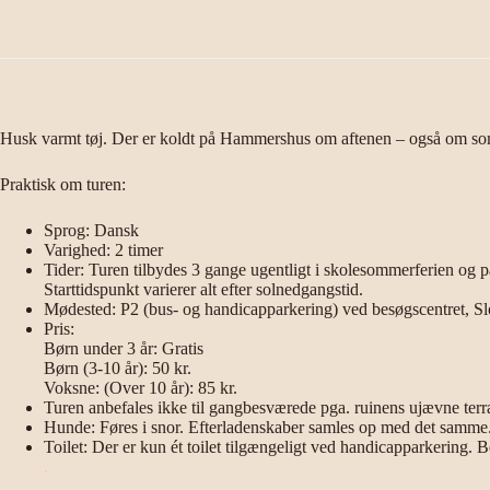
Husk varmt tøj. Der er koldt på Hammershus om aftenen – også om s
Praktisk om turen:
Sprog: Dansk
Varighed: 2 timer
Tider: Turen tilbydes 3 gange ugentligt i skolesommerferien og 
Starttidspunkt varierer alt efter solnedgangstid.
Mødested: P2 (bus- og handicapparkering) ved besøgscentret, Sl
Pris:
Børn under 3 år: Gratis
Børn (3-10 år): 50 kr.
Voksne: (Over 10 år): 85 kr.
Turen anbefales ikke til gangbesværede pga. ruinens ujævne ter
Hunde: Føres i snor. Efterladenskaber samles op med det samme
Toilet: Der er kun ét toilet tilgængeligt ved handicapparkering. Be
.