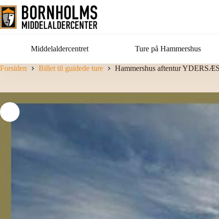
Fortsæt
til
indhold
Middelaldercentret
Ture på Hammershus
Forsiden
Billet til guidede ture
Hammershus aftentur YDERSÆ