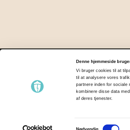
Om os
Å
Denne hjemmeside bruger
Administration og bestyrelse
M
Vi bruger cookies til at til
VPAC
T
Samarbejdspartnere
O
til at analysere vores tra
Privatlivspolitik
T
partnere inden for sociale
Bornholms Middelaldercenter
F
kombinere disse data med a
FAQ
L
Annullering af ordre
S
af deres tjenester.
Modtag vores Nyhedsbrev
S
Tilmeld
Nødvendig