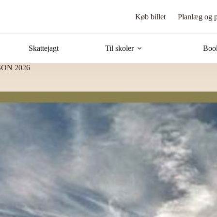
Køb billet
Planlæg og p
Skattejagt
Til skoler
Book
SON 2026