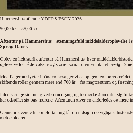
Hammershus aftentur YDERSÆSON 2026
Prisinterval:
50,00
kr.
–
85,00
kr.
50,00 kr.
til
Aftentur på Hammershus – stemningsfuld middelalderoplevelse i 
85,00 kr.
Sprog: Dansk
Oplev en helt særlig aftentur på Hammershus, hvor middelalderhistori
oplevelse for både voksne og større børn. Turen er inkl. et besøg i Smør
Med flagermuslygter i hånden bevæger vi os op gennem borgområdet, 
skiftende roller gennem mere end 700 år – fra magtcentrum og fæstning
I den særlige stemning ved solnedgang og tusmørke åbner der sig fort
har udspillet sig bag murene. Aftenturen giver en anderledes og mere in
Gennem levende historiefortælling får du indsigt i de vigtigste histor
middelalderen.